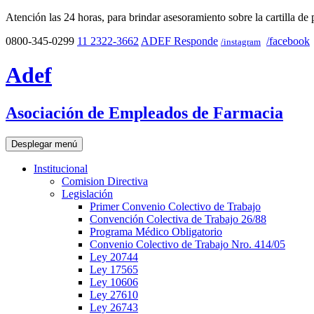
Atención las 24 horas, para brindar asesoramiento sobre la cartilla de 
0800-345-0299
11 2322-3662
ADEF Responde
/facebook
/instagram
Adef
Asociación de Empleados de Farmacia
Desplegar menú
Institucional
Comision Directiva
Legislación
Primer Convenio Colectivo de Trabajo
Convención Colectiva de Trabajo 26/88
Programa Médico Obligatorio
Convenio Colectivo de Trabajo Nro. 414/05
Ley 20744
Ley 17565
Ley 10606
Ley 27610
Ley 26743