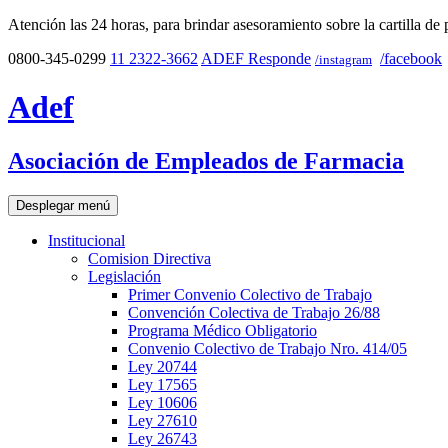
Atención las 24 horas, para brindar asesoramiento sobre la cartilla de 
0800-345-0299
11 2322-3662
ADEF Responde
/facebook
/instagram
Adef
Asociación de Empleados de Farmacia
Desplegar menú
Institucional
Comision Directiva
Legislación
Primer Convenio Colectivo de Trabajo
Convención Colectiva de Trabajo 26/88
Programa Médico Obligatorio
Convenio Colectivo de Trabajo Nro. 414/05
Ley 20744
Ley 17565
Ley 10606
Ley 27610
Ley 26743