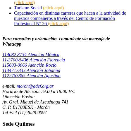
(click aquí)
Turismo Social
(click aquí)
Capacitación en distintas carreras que hacen a la actividad de
nuestros compañeros a través del Centro de Formación
Profesional Nº 26
(click aquí)
Para consultas y orientación comunicate vía mensaje de
Whatsapp
114082 8734 Atención Mónica
11-3700-5436 Atención Florencia
115603-0066 Atención Rocío
1144717833 Atención Johanna
1122763865 Atención Agustina
e-mail:
moron@adef.org.ar
Horario de Atención: 9:00 a 18:00 Hs.
Dirección Postal:
Av. Gral. Miguel de Azcuénaga 741
C. P. B1708ESK - Morón
Tel +54 (11) 4628-0097
Sede Quilmes