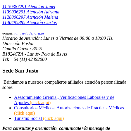
11 39387291 Atención Janet
1139036291 Atención Adriana
1128806297 Atención Malena
1140495885 Atención Carlos
e-mail:
lanus@adef.org.ar
Horario de Atención: Lunes a Viernes de 09:00 a 18:00 Hs.
Dirección Postal
Camilo Cavour 3025
B1824CZA - Lanús- Pcia de Bs As
Tel: +54 (11) 42492000
Sede San Justo
Brindamos a nuestros compañeros afiliados atención personalizada
sobre:
Asesoramiento Gremial, Verificaciones Laborales y de
Aportes
(click aquí)
Consultorios Médicos, Autorizaciones de Prácticas Médicas
(click aquí)
Turismo Social
(click aquí)
Para consultas y orientación comunicate vía mensaje de