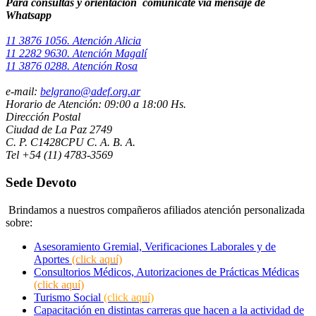
Para consultas y orientación comunicate vía mensaje de
Whatsapp ​
11 3876 1056. Atención Alicia
11 2282 9630. Atención Magalí
11 3876 0288. Atención Rosa
e-mail:
belgrano@adef.org.ar
Horario de Atención: 09:00 a 18:00 Hs.
Dirección Postal
Ciudad de La Paz 2749
C. P. C1428CPU C. A. B. A.
Tel +54 (11) 4783-3569
Sede Devoto
Brindamos a nuestros compañeros afiliados atención personalizada
sobre:
Asesoramiento Gremial, Verificaciones Laborales y de
Aportes
(click aquí)
Consultorios Médicos, Autorizaciones de Prácticas Médicas
(click aquí)
Turismo Social
(click aquí)
Capacitación en distintas carreras que hacen a la actividad de