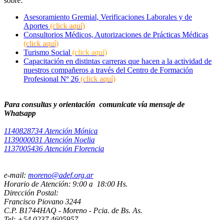
sobre:
Asesoramiento Gremial, Verificaciones Laborales y de
Aportes
(click aquí)
Consultorios Médicos, Autorizaciones de Prácticas Médicas
(click aquí)
Turismo Social
(click aquí)
Capacitación en distintas carreras que hacen a la actividad de
nuestros compañeros a través del Centro de Formación
Profesional Nº 26
(click aquí)
Para consultas y orientación comunicate vía mensaje de
Whatsapp
1140828734 Atención Mónica
1139000031 Atención Noelia
1137005436 Atención Florencia
e-mail:
moreno@adef.org.ar
Horario de Atención: 9:00 a 18:00 Hs.
Dirección Postal:
Francisco Piovano 3244
C.P. B1744HAQ - Moreno - Pcia. de Bs. As.
Tel: +54 0237 4605957