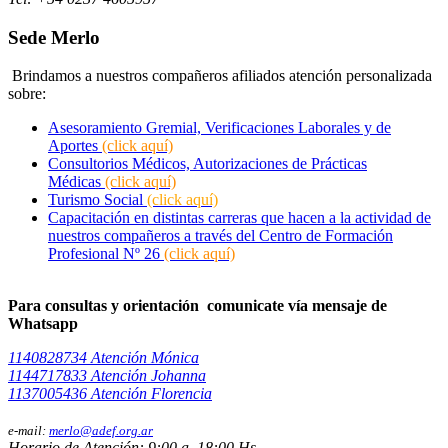
Sede Merlo
Brindamos a nuestros compañeros afiliados atención personalizada
sobre:
Asesoramiento Gremial, Verificaciones Laborales y de
Aportes
(click aquí)
Consultorios Médicos, Autorizaciones de Prácticas
Médicas
(click aquí)
Turismo Social
(click aquí)
Capacitación en distintas carreras que hacen a la actividad de
nuestros compañeros a través del Centro de Formación
Profesional Nº 26
(click aquí)
Para consultas y orientación comunicate vía mensaje de
Whatsapp
1140828734 Atención Mónica
1144717833 Atención Johanna
1137005436 Atención Florencia
e-mail:
merlo@adef.org.ar
Horario de Atención: 9:00 a 18:00 Hs.