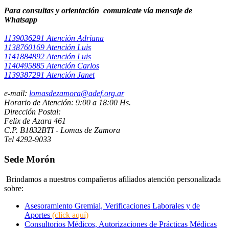
Para consultas y orientación comunicate vía mensaje de
Whatsapp ​
1139036291 Atención Adriana
1138760169 Atención Luis
1141884892 Atención Luis
1140495885 Atención Carlos
1139387291 Atención Janet
e-mail:
lomasdezamora@adef.org.ar
Horario de Atención: 9:00 a 18:00 Hs.
Dirección Postal:
Felix de Azara 461
C.P. B1832BTI - Lomas de Zamora
Tel 4292-9033
Sede Morón
Brindamos a nuestros compañeros afiliados atención personalizada
sobre:
Asesoramiento Gremial, Verificaciones Laborales y de
Aportes
(click aquí)
Consultorios Médicos, Autorizaciones de Prácticas Médicas