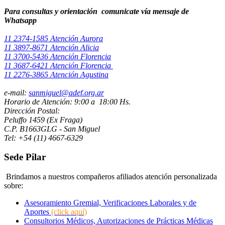
Para consultas y orientación comunicate vía mensaje de
Whatsapp
11 2374-1585 Atención Aurora
11 3897-8671 Atención Alicia
11 3700-5436 Atención Florencia
11 3687-6421 Atención Florencia
11 2276-3865 Atención Agustina
e-mail:
sanmiguel@adef.org.ar
Horario de Atención: 9:00 a 18:00 Hs.
Dirección Postal:
Peluffo 1459 (Ex Fraga)
C.P. B1663GLG - San Miguel
Tel: +54 (11) 4667-6329
Sede Pilar
Brindamos a nuestros compañeros afiliados atención personalizada
sobre:
Asesoramiento Gremial, Verificaciones Laborales y de
Aportes
(click aquí)
Consultorios Médicos, Autorizaciones de Prácticas Médicas