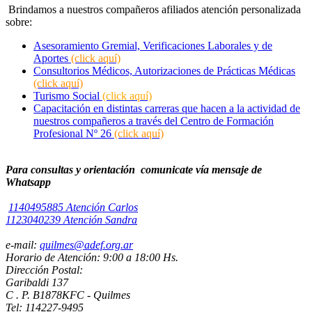
Brindamos a nuestros compañeros afiliados atención personalizada
sobre:
Asesoramiento Gremial, Verificaciones Laborales y de
Aportes
(click aquí)
Consultorios Médicos, Autorizaciones de Prácticas Médicas
(click aquí)
Turismo Social
(click aquí)
Capacitación en distintas carreras que hacen a la actividad de
nuestros compañeros a través del Centro de Formación
Profesional Nº 26
(click aquí)
Para consultas y orientación comunicate vía mensaje de
Whatsapp
1140495885 Atención Carlos
1123040239 Atención Sandra
e-mail:
quilmes@adef.org.ar
Horario de Atención: 9:00 a 18:00 Hs.
Dirección Postal:
Garibaldi 137
C . P. B1878KFC - Quilmes
Tel: 114227-9495