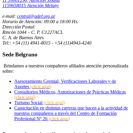
11 39001296, Atención Xoana
1159658015 Atención Melany
e-mail:
central@adef.org.ar
Horario de Atención: 09:00 a 18:00 Hs.
Dirección Postal:
Rincón 1044 – C. P. C1227ACL
C. A. de Buenos Aires
Tel:: +54 (11) 4941-8015 - +54 (11)4943-4240
Sede Belgrano
Brindamos a nuestros compañeros afiliados atención personalizada
sobre:
Asesoramiento Gremial, Verificaciones Laborales y de
Aportes
(click aquí)
Consultorios Médicos, Autorizaciones de Prácticas Médicas
(click aquí)
Turismo Social
(click aquí)
Capacitación en distintas carreras que hacen a la actividad de
nuestros compañeros a través del Centro de Formación
Profesional Nº 26
(click aquí)