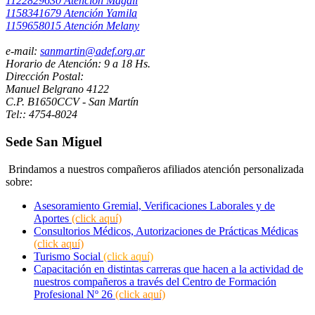
1122829630 Atención Magalí
1158341679 Atención Yamila
1159658015 Atención Melany
e-mail:
sanmartin@adef.org.ar
Horario de Atención: 9 a 18 Hs.
Dirección Postal:
Manuel Belgrano 4122
C.P. B1650CCV - San Martín
Tel:: 4754-8024
Sede San Miguel
Brindamos a nuestros compañeros afiliados atención personalizada
sobre:
Asesoramiento Gremial, Verificaciones Laborales y de
Aportes
(click aquí)
Consultorios Médicos, Autorizaciones de Prácticas Médicas
(click aquí)
Turismo Social
(click aquí)
Capacitación en distintas carreras que hacen a la actividad de
nuestros compañeros a través del Centro de Formación
Profesional Nº 26
(click aquí)