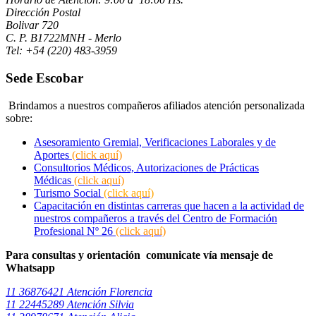
Dirección Postal
Bolivar 720
C. P. B1722MNH - Merlo
Tel: +54 (220) 483-3959
Sede Escobar
Brindamos a nuestros compañeros afiliados atención personalizada
sobre:
Asesoramiento Gremial, Verificaciones Laborales y de
Aportes
(click aquí)
Consultorios Médicos, Autorizaciones de Prácticas
Médicas
(click aquí)
Turismo Social
(click aquí)
Capacitación en distintas carreras que hacen a la actividad de
nuestros compañeros a través del Centro de Formación
Profesional Nº 26
(click aquí)
Para consultas y orientación comunicate vía mensaje de
Whatsapp
11 36876421 Atención Florencia
11 22445289 Atención Silvia