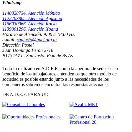
Whatsapp
1140828734. Atención Mónica
1122763865. Atención Agustina
1156030066. Atención Rocio
1139001296. Atención Xoana
Horario de Atención: 9:00 a 18:00 Hs.
e-mail:
sanjusto@adef.org.ar
Dirección Postal
Juan Domingo Peron 2718
B1754AZJ - San Justo- Pcia de Bs As
Todo lo realizado en A.D.E.F. como la apertura de sedes es en
beneficio de los trabajadores, entendemos que otro modelo de
sociedad es posible estando junto a las necesidades de los
compañeros sabremos encontrar las respuestas adecuadas.
DE A.D.E.F. PARA UD