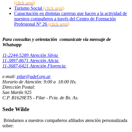
(click aquí)
Turismo Social
(click aquí)
Capacitación en distintas carreras que hacen a la actividad de
nuestros compañeros a través del Centro de Formación
Profesional Nº 26
(click aquí)
Para consultas y orientación comunicate vía mensaje de
Whatsapp
11-2244-5289 Atención Silvia
11-3897-8671 Atención Alicia
11-3687-6421 Atención Florencia
e-mail:
pilar@adef.org.ar
Horario de Atención: 9:00 a 18:00 Hs.
Dirección Postal:
San Martín 925
C.P. B1629ETS - Pilar - Pcia. de Bs. As.
Sede Wilde
Brindamos a nuestros compañeros afiliados atención personalizada
sobre: