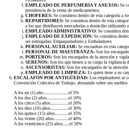
EMPLEADO DE PERFUMERÍA Y ANEXOS:
Se co
presidencia de la venta de medicamentos.
CHOFERES:
Se considera dentro de esta categoría a l
REPARTIDORES:
Se considera dentro de esta categor
a los que distribuyen mercaderías a domicilio utilizando 
EMPLEADO ADMINISTRATIVO
: Se considera den
EMPLEADO DE EXPEDICIÓN:
Se considera dentro
ser entregadas; Empaquetadores y Embaladores
PERSONAL AUXILIAR:
Se encuadran en esta categor
PERSONAL DE MAESTRANZA:
Son los encargados 
PORTEROS:
Son los encargados de la atención y vigila
SERENOS:
Son los que tienen a su cargo la vigilancia d
ASCENSORISTAS:
Son los encargados de la atención
EMPLEADO DE LIMPIEZA:
Es quien tiene a su carg
ESCALAFÓN POR ANTIGÜEDAD:
Los empleadores se obl
Convención Colectiva de Trabajo, abonando sobre sus sueldos los
A los un (1) año......................el 5%
A los dos (2) años...................el 10%
A los cinco (5) años................el 20%
A los diez (10) años................el 30%
A los quince (15) años............el 35%
A los veinte (20) años.............el 40%
A los veinticinco (25) años......el 50%