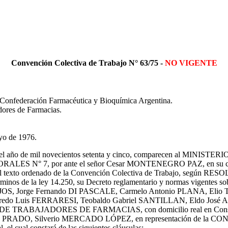
Convención Colectiva de Trabajo N° 63/75 -
NO VIGENTE
 Confederación Farmacéutica y Bioquímica Argentina.
ores de Farmacias.
yo de 1976.
de julio del año de mil novecientos setenta y cinco, comparece
, por ante el señor Cesar MONTENEGRO PAZ, en su calidad de 
ir el texto ordenado de la Convención Colectiva de Trabajo, según RES
érminos de la ley 14.250, su Decreto reglamentario y normas vigentes sobr
LLEJOS, Jorge Fernando DI PASCALE, Carmelo Antonio PLANA, El
fredo Luis FERRARESI, Teobaldo Gabriel SANTILLAN, Eldo José
TRABAJADORES DE FARMACIAS, con domicilio real en Constituci
is DE PRADO, Silverio MERCADO LÓPEZ, en representación d
l cual constará de las siguientes cláusulas: