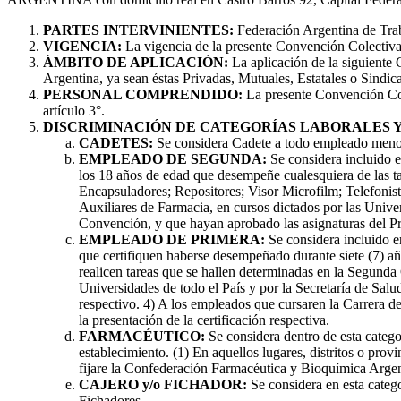
PARTES INTERVINIENTES:
Federación Argentina de Tra
VIGENCIA:
La vigencia de la presente Convención Colectiva 
ÁMBITO DE APLICACIÓN:
La aplicación de la siguiente 
Argentina, ya sean éstas Privadas, Mutuales, Estatales o Sindica
PERSONAL COMPRENDIDO:
La presente Convención Cole
artículo 3°.
DISCRIMINACIÓN DE CATEGORÍAS LABORALES Y
CADETES:
Se considera Cadete a todo empleado menor d
EMPLEADO DE SEGUNDA:
Se considera incluido e
los 18 años de edad que desempeñe cualesquiera de las t
Encapsuladores; Repositores; Visor Microfilm; Telefonist
Auxiliares de Farmacia, en cursos dictados por las Univer
Convención, y que hayan aprobado las asignaturas del Prim
EMPLEADO DE PRIMERA:
Se considera incluido e
que certifiquen haberse desempeñado durante siete (7) año
realicen tareas que se hallen determinadas en la Segunda
Universidades de todo el País y por la Secretaría de Salu
respectivo. 4) A los empleados que cursaren la Carrera de
la presentación de la certificación respectiva.
FARMACÉUTICO:
Se considera dentro de esta catego
establecimiento. (1) En aquellos lugares, distritos o prov
fijare la Confederación Farmacéutica y Bioquímica Argent
CAJERO y/o FICHADOR:
Se considera en esta catego
Fichadores.