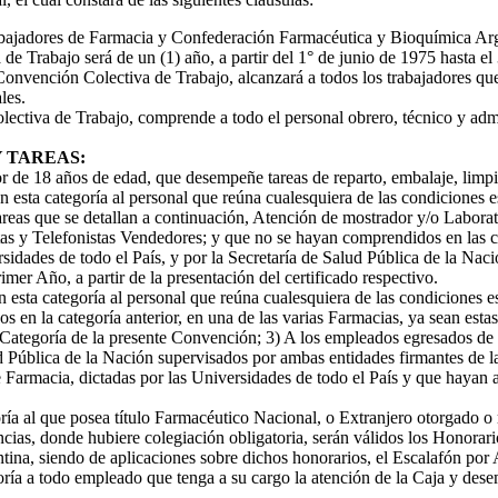
bajadores de Farmacia y Confederación Farmacéutica y Bioquímica Arg
de Trabajo será de un (1) año, a partir del 1° de junio de 1975 hasta e
Convención Colectiva de Trabajo, alcanzará a todos los trabajadores q
les.
ctiva de Trabajo, comprende a todo el personal obrero, técnico y admin
 TAREAS:
e 18 años de edad, que desempeñe tareas de reparto, embalaje, limpiez
n esta categoría al personal que reúna cualesquiera de las condiciones e
areas que se detallan a continuación, Atención de mostrador y/o Labora
as y Telefonistas Vendedores; y que no se hayan comprendidos en las c
sidades de todo el País, y por la Secretaría de Salud Pública de la Nac
er Año, a partir de la presentación del certificado respectivo.
n esta categoría al personal que reúna cualesquiera de las condiciones 
s en la categoría anterior, en una de las varias Farmacias, ya sean esta
 Categoría de la presente Convención; 3) A los empleados egresados de l
d Pública de la Nación supervisados por ambas entidades firmantes de la
 Farmacia, dictadas por las Universidades de todo el País y que hayan a
ría al que posea título Farmacéutico Nacional, o Extranjero otorgado o
incias, donde hubiere colegiación obligatoria, serán válidos los Honorar
ina, siendo de aplicaciones sobre dichos honorarios, el Escalafón por 
ría a todo empleado que tenga a su cargo la atención de la Caja y desem