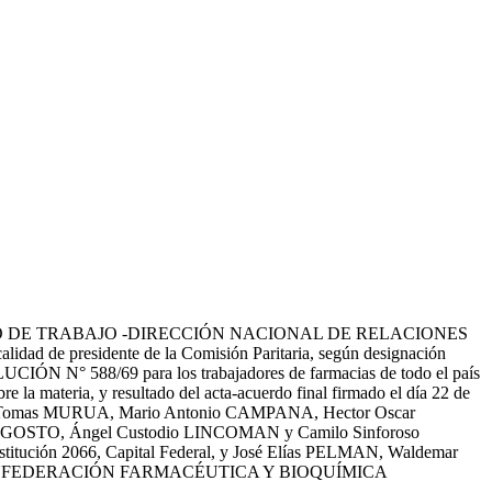
n al MINISTERIO DE TRABAJO -DIRECCIÓN NACIONAL DE RELACIONES
presidente de la Comisión Paritaria, según designación
OLUCIÓN N° 588/69 para los trabajadores de farmacias de todo el país
e la materia, y resultado del acta-acuerdo final firmado el día 22 de
io Tomas MURUA, Mario Antonio CAMPANA, Hector Oscar
 AGOSTO, Ángel Custodio LINCOMAN y Camilo Sinforoso
ón 2066, Capital Federal, y José Elías PELMAN, Waldemar
e la CONFEDERACIÓN FARMACÉUTICA Y BIOQUÍMICA