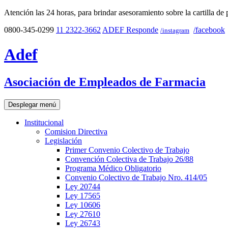
Atención las 24 horas, para brindar asesoramiento sobre la cartilla de 
0800-345-0299
11 2322-3662
ADEF Responde
/facebook
/instagram
Adef
Asociación de Empleados de Farmacia
Desplegar menú
Institucional
Comision Directiva
Legislación
Primer Convenio Colectivo de Trabajo
Convención Colectiva de Trabajo 26/88
Programa Médico Obligatorio
Convenio Colectivo de Trabajo Nro. 414/05
Ley 20744
Ley 17565
Ley 10606
Ley 27610
Ley 26743