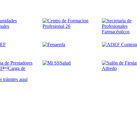
 trámites
aquí