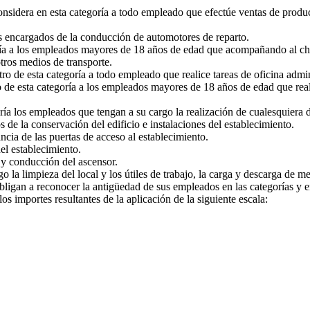
nsidera en esta categoría a todo empleado que efectúe ventas de produc
os encargados de la conducción de automotores de reparto.
ía a los empleados mayores de 18 años de edad que acompañando al chof
otros medios de transporte.
tro de esta categoría a todo empleado que realice tareas de oficina admin
 de esta categoría a los empleados mayores de 18 años de edad que real
ía los empleados que tengan a su cargo la realización de cualesquiera d
de la conservación del edificio e instalaciones del establecimiento.
ncia de las puertas de acceso al establecimiento.
el establecimiento.
 y conducción del ascensor.
o la limpieza del local y los útiles de trabajo, la carga y descarga de m
igan a reconocer la antigüedad de sus empleados en las categorías y en
 importes resultantes de la aplicación de la siguiente escala: