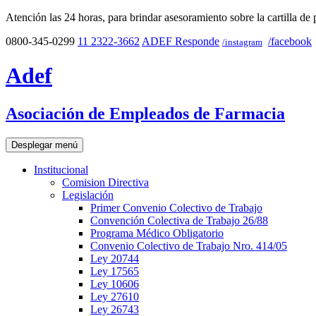
Atención las 24 horas, para brindar asesoramiento sobre la cartilla de 
0800-345-0299
11 2322-3662
ADEF Responde
/facebook
/instagram
Adef
Asociación de Empleados de Farmacia
Desplegar menú
Institucional
Comision Directiva
Legislación
Primer Convenio Colectivo de Trabajo
Convención Colectiva de Trabajo 26/88
Programa Médico Obligatorio
Convenio Colectivo de Trabajo Nro. 414/05
Ley 20744
Ley 17565
Ley 10606
Ley 27610
Ley 26743