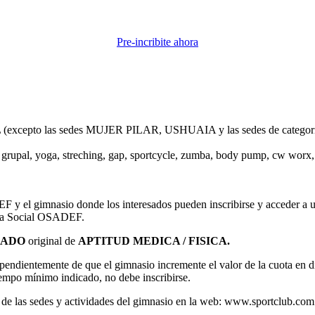
Pre-incribite ahora
OTAL (excepto las sedes MUJER PILAR, USHUAIA y las sedes de 
s grupal, yoga, streching, gap, sportcycle, zumba, body pump, cw worx, 
F y el gimnasio donde los interesados pueden inscribirse y acceder a 
Obra Social OSADEF.
CADO
original de
APTITUD MEDICA / FISICA.
pendientemente de que el gimnasio incremente el valor de la cuota en di
empo mínimo indicado, no debe inscribirse.
e de las sedes y actividades del gimnasio en la web: www.sportclub.com