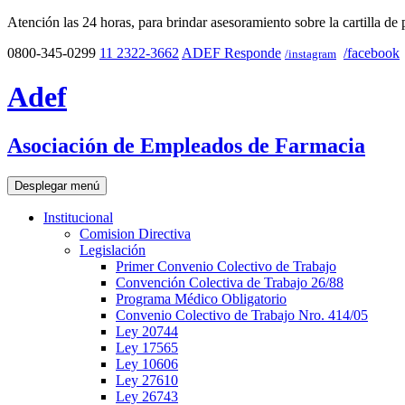
Atención las 24 horas, para brindar asesoramiento sobre la cartilla de 
0800-345-0299
11 2322-3662
ADEF Responde
/facebook
/instagram
Adef
Asociación de Empleados de Farmacia
Desplegar menú
Institucional
Comision Directiva
Legislación
Primer Convenio Colectivo de Trabajo
Convención Colectiva de Trabajo 26/88
Programa Médico Obligatorio
Convenio Colectivo de Trabajo Nro. 414/05
Ley 20744
Ley 17565
Ley 10606
Ley 27610
Ley 26743