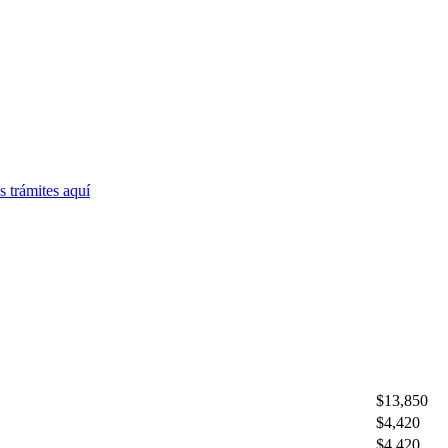
 trámites
aquí
$13,850
$4,420
$4,420