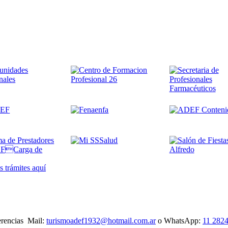
 trámites
aquí
gerencias Mail:
turismoadef1932@hotmail.com.ar
o WhatsApp:
11 282