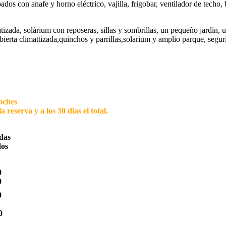
os con anafe y horno eléctrico, vajilla, frigobar, ventilador de techo
ada, solárium con reposeras, sillas y sombrillas, un pequeño jardín, un
bierta climattizada,quinchos y parrillas,solarium y amplio parque, segur
noches
reserva y a los 30 dias el total.
idas
dos
0
0
0
0