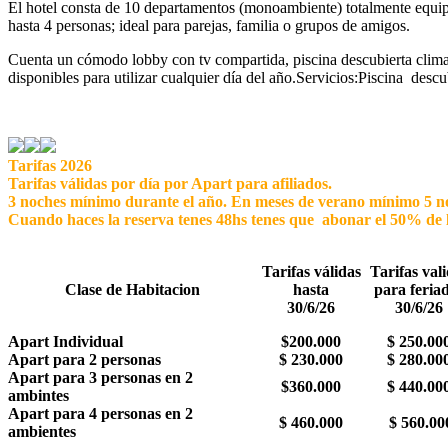
El hotel consta de 10 departamentos (monoambiente) totalmente equipad
hasta 4 personas; ideal para parejas, familia o grupos de amigos.
Cuenta un cómodo lobby con tv compartida, piscina descubierta climatiz
disponibles para utilizar cualquier día del año.Servicios:Piscina descu
Tarifas 2026
Tarifas válidas por día por Apart para afiliados.
3 noches mínimo durante el año. En meses de verano mínimo 5 
Cuando haces la reserva tenes 48hs tenes que abonar el 50% de la 
Tarifas válidas
Tarifas val
Clase de Habitacion
hasta
para feria
30/6/26
30/6/26
Apart Individual
$200.000
$ 250.00
Apart para 2 personas
$ 230.000
$ 280.00
Apart para 3 personas en 2
$360.000
$ 440.00
ambintes
Apart para 4 personas en 2
$ 460.000
$ 560.00
ambientes