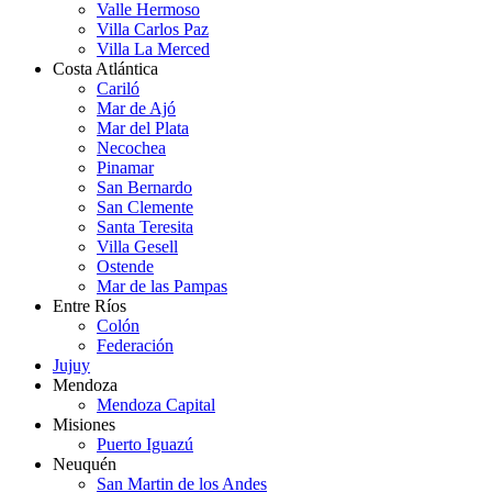
Valle Hermoso
Villa Carlos Paz
Villa La Merced
Costa Atlántica
Cariló
Mar de Ajó
Mar del Plata
Necochea
Pinamar
San Bernardo
San Clemente
Santa Teresita
Villa Gesell
Ostende
Mar de las Pampas
Entre Ríos
Colón
Federación
Jujuy
Mendoza
Mendoza Capital
Misiones
Puerto Iguazú
Neuquén
San Martin de los Andes