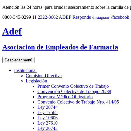
Atención las 24 horas, para brindar asesoramiento sobre la cartilla de 
0800-345-0299
11 2322-3662
ADEF Responde
/facebook
/instagram
Adef
Asociación de Empleados de Farmacia
Desplegar menú
Institucional
Comision Directiva
Legislación
Primer Convenio Colectivo de Trabajo
Convención Colectiva de Trabajo 26/88
Programa Médico Obligatorio
Convenio Colectivo de Trabajo Nro. 414/05
Ley 20744
Ley 17565
Ley 10606
Ley 27610
Ley 26743