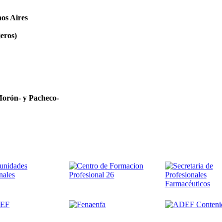
uenos Aires
jeros)
Morón- y Pacheco-