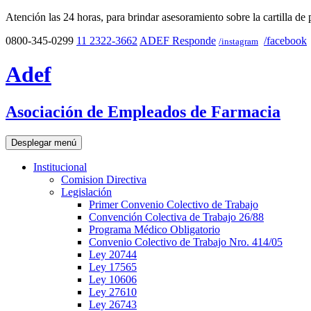
Atención las 24 horas, para brindar asesoramiento sobre la cartilla de 
0800-345-0299
11 2322-3662
ADEF Responde
/facebook
/instagram
Adef
Asociación de Empleados de Farmacia
Desplegar menú
Institucional
Comision Directiva
Legislación
Primer Convenio Colectivo de Trabajo
Convención Colectiva de Trabajo 26/88
Programa Médico Obligatorio
Convenio Colectivo de Trabajo Nro. 414/05
Ley 20744
Ley 17565
Ley 10606
Ley 27610
Ley 26743