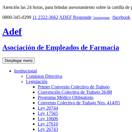
Atención las 24 horas, para brindar asesoramiento sobre la cartilla de 
0800-345-0299
11 2322-3662
ADEF Responde
/facebook
/instagram
Adef
Asociación de Empleados de Farmacia
Desplegar menú
Institucional
Comision Directiva
Legislación
Primer Convenio Colectivo de Trabajo
Convención Colectiva de Trabajo 26/88
Programa Médico Obligatorio
Convenio Colectivo de Trabajo Nro. 414/05
Ley 20744
Ley 17565
Ley 10606
Ley 27610
Ley 26743