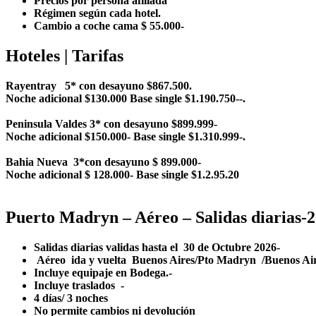
Precios por persona afiliada
Régimen según cada hotel.
Cambio a coche cama $ 55.000-
Hoteles | Tarifas
Rayentray 5* con desayuno $867.500.
Noche adicional $130.000 Base single $1.190.750--.
Peninsula Valdes 3* con desayuno $899.999-
Noche adicional $150.000- Base single $1.310.999-.
Bahia Nueva 3*con desayuno $ 899.000-
Noche adicional $ 128.000- Base single $1.2.95.20
Puerto Madryn – Aéreo – Salidas diarias-
Salidas diarias validas hasta el 30 de Octubre 2026-
Aéreo ida y vuelta Buenos Aires/Pto Madryn /Buenos
Incluye equipaje en Bodega.-
Incluye traslados -
4 días/ 3 noches
No permite cambios ni devolución