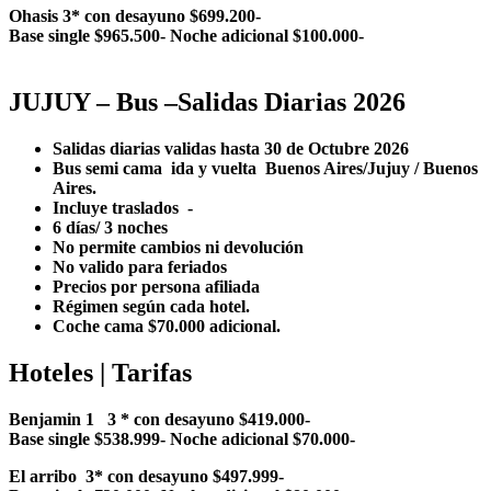
Ohasis 3* con desayuno $699.200-
Base single $965.500- Noche adicional $100.000-
JUJUY – Bus –Salidas Diarias 2026
Salidas diarias validas hasta 30 de Octubre 2026
Bus semi cama ida y vuelta Buenos Aires/Jujuy / Buenos
Aires.
Incluye traslados -
6 días/ 3 noches
No permite cambios ni devolución
No valido para feriados
Precios por persona afiliada
Régimen según cada hotel.
Coche cama $70.000 adicional. ​
Hoteles | Tarifas
Benjamin 1 3 * con desayuno $419.000-
Base single $538.999- Noche adicional $70.000-
El arribo 3* con desayuno $497.999-