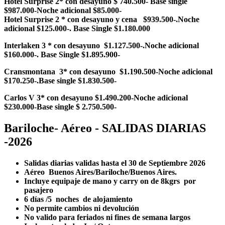
Hotel Surprise 2* con desayuno $ 740.500- Base single
$987.000-Noche adicional $85.000-
Hotel Surprise 2 * con desayuno y cena $939.500-.Noche
adicional $125.000-. Base Single $1.180.000
Interlaken 3 * con desayuno $1.127.500-.Noche adicional
$160.000-. Base Single $1.895.900-
Cransmontana 3* con desayuno $1.190.500-Noche adicional
$170.250-.Base single $1.830.500-
Carlos V 3* con desayuno $1.490.200-Noche adicional
$230.000-Base single $ 2.750.500-
Bariloche- Aéreo - SALIDAS DIARIAS
-2026
Salidas diarias validas hasta el 30 de Septiembre 2026
Aéreo Buenos Aires/Bariloche/Buenos Aires.
Incluye equipaje de mano y carry on de 8kgrs por
pasajero
6 días /5 noches de alojamiento
No permite cambios ni devolución
No valido para feriados ni fines de semana largos