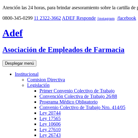
Atención las 24 horas, para brindar asesoramiento sobre la cartilla de 
0800-345-0299
11 2322-3662
ADEF Responde
/facebook
/instagram
Adef
Asociación de Empleados de Farmacia
Desplegar menú
Institucional
Comision Directiva
Legislación
Primer Convenio Colectivo de Trabajo
Convención Colectiva de Trabajo 26/88
Programa Médico Obligatorio
Convenio Colectivo de Trabajo Nro. 414/05
Ley 20744
Ley 17565
Ley 10606
Ley 27610
Ley 26743