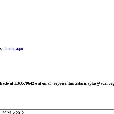
 trámites
aquí
fredo al 1163579642
o al email: representantesfarmaplus@adef.org
30 May 2012