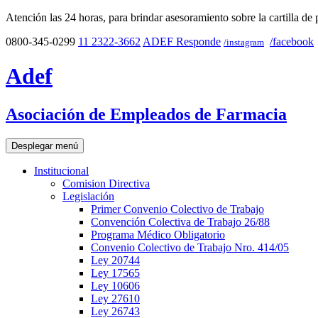
Atención las 24 horas, para brindar asesoramiento sobre la cartilla de 
0800-345-0299
11 2322-3662
ADEF Responde
/facebook
/instagram
Adef
Asociación de Empleados de Farmacia
Desplegar menú
Institucional
Comision Directiva
Legislación
Primer Convenio Colectivo de Trabajo
Convención Colectiva de Trabajo 26/88
Programa Médico Obligatorio
Convenio Colectivo de Trabajo Nro. 414/05
Ley 20744
Ley 17565
Ley 10606
Ley 27610
Ley 26743