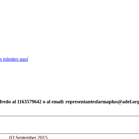
 trámites
aquí
fredo al 1163579642
o al email: representantesfarmaplus@adef.org
03 September 2015