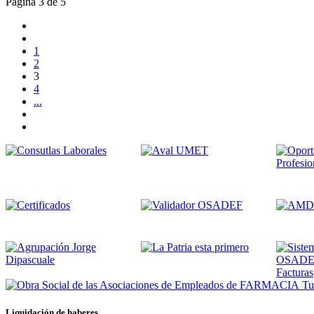
Página 3 de 5
1
2
3
4
...
Tus
Liquidación de haberes