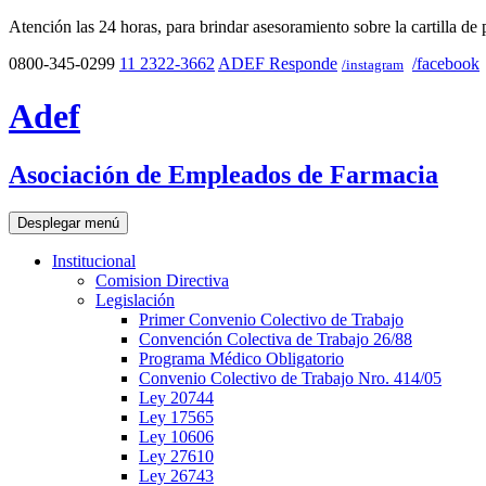
Atención las 24 horas, para brindar asesoramiento sobre la cartilla de 
0800-345-0299
11 2322-3662
ADEF Responde
/facebook
/instagram
Adef
Asociación de Empleados de Farmacia
Desplegar menú
Institucional
Comision Directiva
Legislación
Primer Convenio Colectivo de Trabajo
Convención Colectiva de Trabajo 26/88
Programa Médico Obligatorio
Convenio Colectivo de Trabajo Nro. 414/05
Ley 20744
Ley 17565
Ley 10606
Ley 27610
Ley 26743